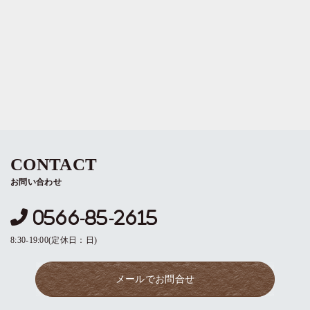
警察や裁判所、その他の政府機関から召喚状、令
状、命令等によって要求された場合
人の生命、身体または財産の保護のために必要があ
る場合であって、お客様の同意を得ることが困難で
あるとき。
個人情報の管理
お客様の個人情報は、弊社が適切な管理を行なうと
CONTACT
ともに、漏洩、滅失、毀損の防止のために最大限の
お問い合わせ
注意を払っております。尚、弊社ではお客様により
よいサービスを提供するため、個人情報を適切に取
0566-85-2615
り扱っていると認められる外部の委託先に、個人情
報の取り扱いの一部を委託しています。委託先は、
8:30-19:00(定休日：日)
委託業務を行なうために必要な範囲で個人情報を利
用します。 この場合、 弊社は、委託先との間で個
メールでお問合せ
人情報の取り扱いについて適切な契約を締結し、適
切な管理を要求いたします。