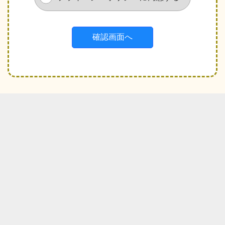
等について受諾し、承認したものとみなされま
す。
個人情報収集の目的
お客様から集めた個人情報は、以下の目的で利用し
ます。
弊社がお客様に提供するサービスにおいて
利用するため
お客様に合ったサービスや新しい商品など
の情報を的確にお知らせするため
必要に応じてお客様に連絡を行なうため
個人情報の開示
下記の場合には、お客様の事前の同意なく弊社はお
客様の個人情報を開示できるものとします。